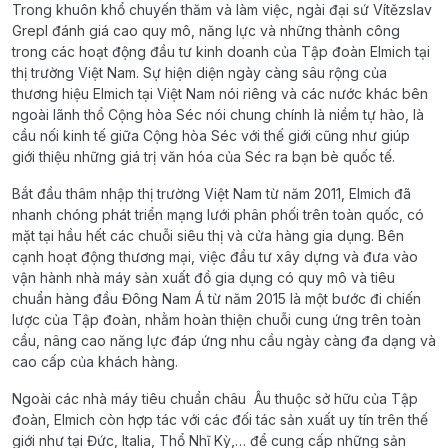
Trong khuôn khổ chuyến thăm và làm việc, ngài đại sứ Vítězslav
Grepl đánh giá cao quy mô, năng lực và những thành công
trong các hoạt động đầu tư kinh doanh của Tập đoàn Elmich tại
thị trường Việt Nam. Sự hiện diện ngày càng sâu rộng của
thương hiệu Elmich tại Việt Nam nói riêng và các nước khác bên
ngoài lãnh thổ Cộng hòa Séc nói chung chính là niềm tự hào, là
cầu nối kinh tế giữa Cộng hòa Séc với thế giới cũng như giúp
giới thiệu những giá trị văn hóa của Séc ra bạn bè quốc tế.
Bắt đầu thâm nhập thị trường Việt Nam từ năm 2011, Elmich đã
nhanh chóng phát triển mạng lưới phân phối trên toàn quốc, có
mặt tại hầu hết các chuỗi siêu thị và cửa hàng gia dụng. Bên
cạnh hoạt động thương mại, việc đầu tư xây dựng và đưa vào
vận hành nhà máy sản xuất đồ gia dụng có quy mô và tiêu
chuẩn hàng đầu Đông Nam Á từ năm 2015 là một bước đi chiến
lược của Tập đoàn, nhằm hoàn thiện chuỗi cung ứng trên toàn
cầu, nâng cao năng lực đáp ứng nhu cầu ngày càng đa dạng và
cao cấp của khách hàng.
Ngoài các nhà máy tiêu chuẩn châu Âu thuộc sở hữu của Tập
đoàn, Elmich còn hợp tác với các đối tác sản xuất uy tín trên thế
giới như tại Đức, Italia, Thổ Nhĩ Kỳ,… để cung cấp những sản