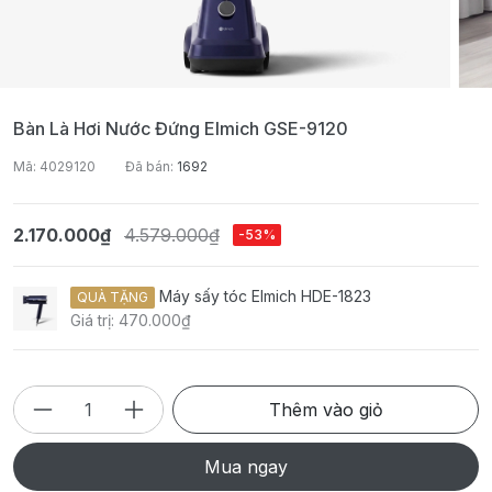
Bàn Là Hơi Nước Đứng Elmich GSE-9120
Mã: 4029120
Đã bán:
1692
2.170.000₫
4.579.000₫
-53%
Máy sấy tóc Elmich HDE-1823
QUÀ TẶNG
Giá trị: 470.000₫
Thêm vào giỏ
Mua ngay