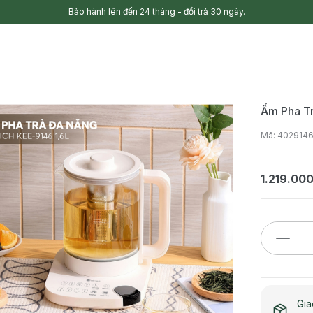
Bảo hành lên đến 24 tháng - đổi trả 30 ngày.
Ấm Pha Tr
Mã: 402914
1.219.00
Gia