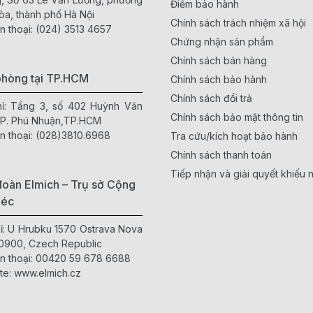
Điểm bảo hành
òa, thành phố Hà Nội
Chính sách trách nhiệm xã hội
n thoại:
(024) 3513 4657
Chứng nhận sản phẩm
Chính sách bán hàng
phòng tại TP.HCM
Chính sách bảo hành
Chính sách đổi trả
hỉ: Tầng 3, số 402 Huỳnh Văn
Chính sách bảo mật thông tin
 P. Phú Nhuận,TP.HCM
n thoại:
(028)3810.6968
Tra cứu/kích hoạt bảo hành
Chính sách thanh toán
Tiếp nhận và giải quyết khiếu n
oàn Elmich – Trụ sở Cộng
Séc
hỉ: U Hrubku 1570 Ostrava Nova
0900, Czech Republic
n thoại:
00420 59 678 6688
te:
www.elmich.cz