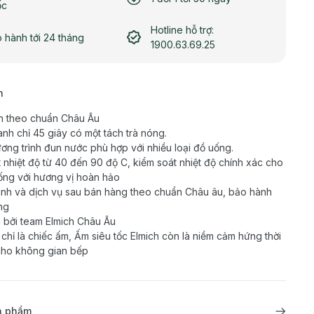
ốc
Hotline hỗ trợ:
 hành tới 24 tháng
1900.63.69.25
h
n theo chuẩn Châu Âu
anh chỉ 45 giây có một tách trà nóng.
ơng trình đun nước phù hợp với nhiều loại đồ uống.
t nhiệt độ từ 40 đến 90 độ C, kiểm soát nhiệt độ chính xác cho
ống với hương vị hoàn hảo
nh và dịch vụ sau bán hàng theo chuẩn Châu âu, bảo hành
ng
 bởi team Elmich Châu Âu
chỉ là chiếc ấm, Ấm siêu tốc Elmich còn là niềm cảm hứng thời
cho không gian bếp
ản phẩm