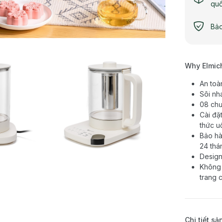
qu
Bảo
Why Elmic
An toà
Sôi nh
08 chư
Cài đặ
thức u
Bảo hà
24 thá
Design
Không 
trang 
Chi tiết s