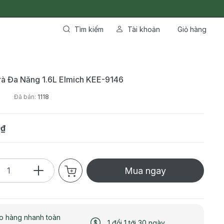
Tìm kiếm
Tài khoản
Giỏ hàng
à Đa Năng 1.6L Elmich KEE-9146
6
Đã bán:
1118
0₫
Mua ngay
o hàng nhanh toàn
1 đổi 1 tới 30 ngày