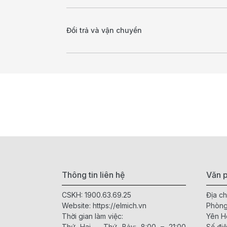
Đổi trả và vận chuyển
Thông tin liên hệ
Văn p
CSKH:
1900.63.69.25
Địa ch
Website:
https://elmich.vn
Phòng
Thời gian làm việc:
Yên H
Thứ Hai – Thứ Bảy: 8:00 – 21:00
Số điệ