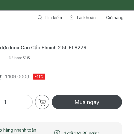
Tìm kiếm
Tài khoản
Giỏ hàng
ước Inox Cao Cấp Elmich 2.5L EL8279
9
Đã bán:
5115
₫
1.109.000₫
-41%
Mua ngay
o hàng nhanh toàn
1 đổi 1 tới 30 ngày