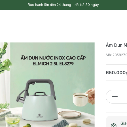
Bảo hành lên đến 24 tháng - đổi trả 30 ngày.
Ấm Đun N
Mã: 235827
650.000
Gia