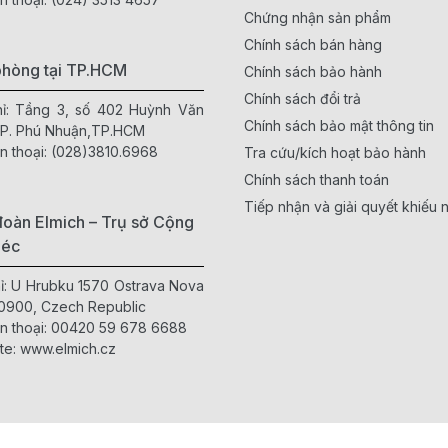
Chứng nhận sản phẩm
Chính sách bán hàng
phòng tại TP.HCM
Chính sách bảo hành
Chính sách đổi trả
hỉ: Tầng 3, số 402 Huỳnh Văn
Chính sách bảo mật thông tin
 P. Phú Nhuận,TP.HCM
n thoại:
(028)3810.6968
Tra cứu/kích hoạt bảo hành
Chính sách thanh toán
Tiếp nhận và giải quyết khiếu n
oàn Elmich – Trụ sở Cộng
Séc
hỉ: U Hrubku 1570 Ostrava Nova
0900, Czech Republic
n thoại:
00420 59 678 6688
te:
www.elmich.cz