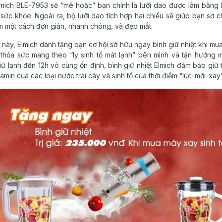
mich BLE-7953 sẽ “mê hoặc” bạn chính là lưỡi dao được làm bằng 
 sức khỏe. Ngoài ra, bộ lưỡi dao tích hợp hai chiều sẽ giúp bạn sơ
m một cách đơn giản, nhanh chóng, và đẹp mắt.
 này, Elmich dành tặng bạn cơ hội sở hữu ngay bình giữ nhiệt khi mu
hỏa sức mang theo “ly sinh tố mát lạnh” bên mình và tận hưởng mọ
ữ lạnh đến 12h vô cùng ổn định, bình giữ nhiệt Elmich đảm bảo giữ 
tamin của các loại nước trái cây và sinh tố của thời điểm “lúc-mới-xay”