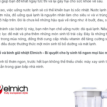
 giúp bạn đỡ khát ngay tức thì và lại gây hại cho sức khỏe về sau.
 cao, việc uống nước lạnh sẽ có thể khiến bạn bị sốc nhiệt. Nước lạn
 nữa, đồ uống quá lạnh là nguyên nhân làm cho siêu vi và vi trùng 
hô hấp trên. Đó là chưa kể những hậu quả về răng như: ê buốt, đau,
ránh các bệnh lý này, bạn nên hạn chế uống nước đá quá lạnh. Nếu
ớc lọc để mát và pha thêm những món sinh tố trái cây. Đây là nhữn
rong mùa nóng, đồng thời cung cấp nhiều vitamin để tăng cường sứ
 đều được thưởng thức một món sinh tố bổ dưỡng và mát lạnh.
 và bình giữ nhiệt Elmich – Bí quyết cho ly sinh tố ngon mọi lúc 
h tố thơm ngon, trước hết bạn không thể thiếu chiếc máy xay sinh tố.
sẵn trong gian bếp nhà mình.