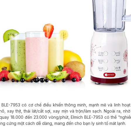
h BLE-7953 có cơ chế điều khiển thông minh, mạnh mẽ và linh hoạt
khô, xay thịt, thái lát/cắt sợi, xay mịn và trộn/làm sạch. Ngoài ra, nh
quay 18.000 đến 23.000 vòng/phút, Elmich BLE-7953 có thể “nghiền 
g cứng một cách dễ dàng, mang đến cho bạn ly sinh tố mát lạnh.