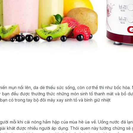
iến mụn nổi lên, da dẻ thiếu sức sống, còn cơ thể thì như bốc hỏa
y bạn đều được thưởng thức những món sinh tố thanh mát và bổ dưỡ
bạn có trong tay bộ đôi máy xay sinh tố và bình giữ nhiệt
 người mỗi khi cái nóng hầm hập của mùa hè ùa về. Uống nước đá lạ
 giải khát được nhiều người áp dụng. Thói quen này tưởng chừng sẽ gi