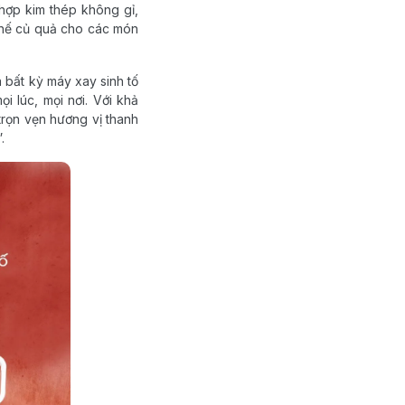
hợp kim thép không gỉ,
 chế củ quả cho các món
a bất kỳ máy xay sinh tố
i lúc, mọi nơi. Với khả
trọn vẹn hương vị thanh
.