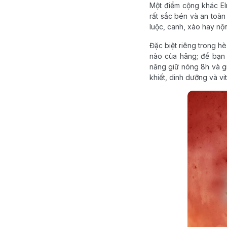
Một điểm cộng khác El
rất sắc bén và an toàn
luộc, canh, xào hay nộ
Đặc biệt riêng trong hè
nào của hãng; để bạn t
năng giữ nóng 8h và gi
khiết, dinh dưỡng và vi