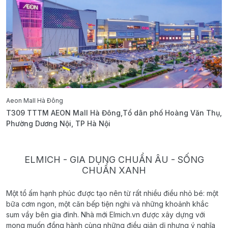
Aeon Mall Hà Đông
E
T309 TTTM AEON Mall Hà Đông,Tổ dân phố Hoàng Văn Thụ,
B
Phường Dương Nội, TP Hà Nội
T
ELMICH - GIA DỤNG CHUẨN ÂU - SỐNG
CHUẨN XANH
Một tổ ấm hạnh phúc được tạo nên từ rất nhiều điều nhỏ bé: một
bữa cơm ngon, một căn bếp tiện nghi và những khoảnh khắc
sum vầy bên gia đình. Nhà mới Elmich.vn được xây dựng với
mong muốn đồng hành cùng những điều giản dị nhưng ý nghĩa