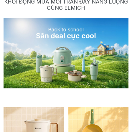
KHỞI ĐỘNG MÙA MỚI TRÀN ĐẦY NĂNG LƯỢNG
CÙNG ELMICH