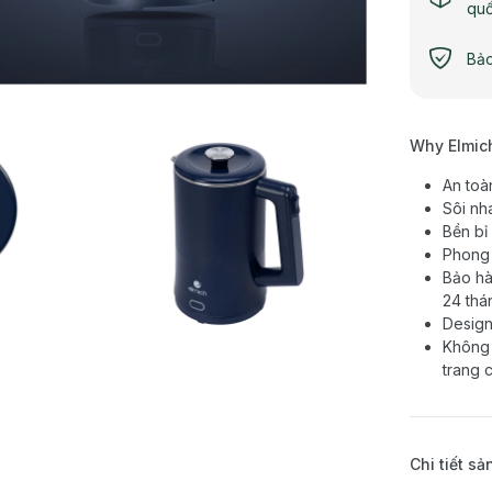
qu
Bảo
Why Elmic
An toà
Sôi nh
Bền bỉ
Phong 
Bảo hà
24 thá
Design
Không 
trang 
Chi tiết s