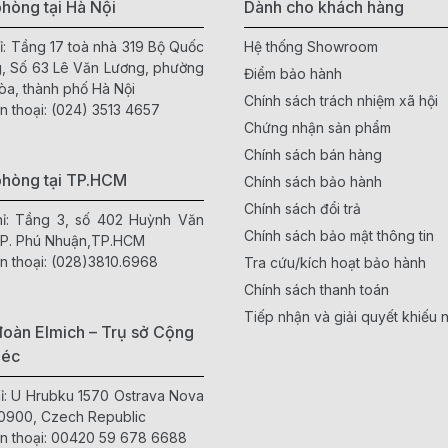
hòng tại Hà Nội
Dành cho khách hàng
ỉ: Tầng 17 toà nhà 319 Bộ Quốc
Hệ thống Showroom
, Số 63 Lê Văn Lương, phường
Điểm bảo hành
òa, thành phố Hà Nội
Chính sách trách nhiệm xã hội
n thoại:
(024) 3513 4657
Chứng nhận sản phẩm
Chính sách bán hàng
phòng tại TP.HCM
Chính sách bảo hành
Chính sách đổi trả
hỉ: Tầng 3, số 402 Huỳnh Văn
Chính sách bảo mật thông tin
 P. Phú Nhuận,TP.HCM
n thoại:
(028)3810.6968
Tra cứu/kích hoạt bảo hành
Chính sách thanh toán
Tiếp nhận và giải quyết khiếu n
oàn Elmich – Trụ sở Cộng
Séc
hỉ: U Hrubku 1570 Ostrava Nova
0900, Czech Republic
n thoại:
00420 59 678 6688