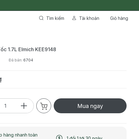
Tìm kiếm
Tài khoản
Giỏ hàng
ốc 1.7L Elmich KEE9148
8
Đã bán:
6704
₫
Mua ngay
o hàng nhanh toàn
1 đổi 1 tới 30 ngày