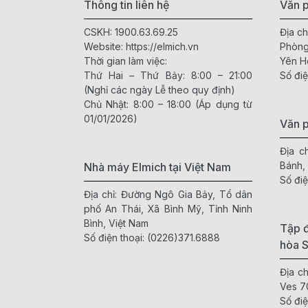
Thông tin liên hệ
Văn p
CSKH:
1900.63.69.25
Địa ch
Website:
https://elmich.vn
Phòng
Thời gian làm việc:
Yên H
Thứ Hai – Thứ Bảy: 8:00 – 21:00
Số điệ
(Nghỉ các ngày Lễ theo quy định)
Chủ Nhật: 8:00 – 18:00 (Áp dụng từ
01/01/2026)
Văn 
Địa c
Bánh,
Nhà máy Elmich tại Việt Nam
Số điệ
Địa chỉ: Đường Ngô Gia Bảy, Tổ dân
phố An Thái, Xã Bình Mỹ, Tỉnh Ninh
Bình, Việt Nam
Tập đ
Số điện thoại:
(0226)371.6888
hòa 
Địa c
Ves 7
Số điệ