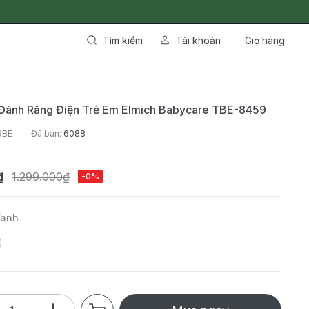
Tìm kiếm
Tài khoản
Giỏ hàng
 Đánh Răng Điện Trẻ Em Elmich Babycare TBE-8459
9BE
Đã bán:
6088
₫
1.299.000₫
-0%
Xanh