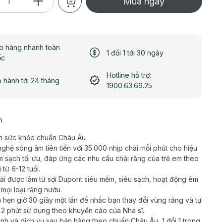
Mua ngay
o hàng nhanh toàn
1 đổi 1 tới 30 ngày
ốc
Hotline hỗ trợ:
 hành tới 24 tháng
1900.63.69.25
h
n sức khỏe chuẩn Châu Âu
ghệ sóng âm tiên tiến với 35.000 nhịp chải mỗi phút cho hiệu
m sạch tối ưu, đáp ứng các nhu cầu chải răng của trẻ em theo
i từ 6-12 tuổi.
ải được làm từ sợi Dupont siêu mềm, siêu sạch, hoạt động êm
 mọi loại răng nướu.
 hẹn giờ 30 giây một lần để nhắc bạn thay đổi vùng răng và tự
u 2 phút sử dụng theo khuyến cáo của Nha sĩ.
nh và dịch vụ sau bán hàng theo chuẩn Châu Âu, 1 đổi 1 trong