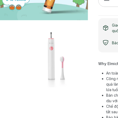
Gia
qu
Bảo
Why Elmic
An toà
Công n
quả là
lứa tuổ
Bàn ch
dịu với
Chế độ
tắt sa
Bảo hà