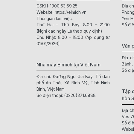
CSKH:
1900.63.69.25
Địa ch
Website:
https://elmich.vn
Phòng
Thời gian làm việc:
Yên H
Thứ Hai – Thứ Bảy: 8:00 – 21:00
Số điệ
(Nghỉ các ngày Lễ theo quy định)
Chủ Nhật: 8:00 – 18:00 (Áp dụng từ
01/01/2026)
Văn 
Địa c
Bánh,
Nhà máy Elmich tại Việt Nam
Số điệ
Địa chỉ: Đường Ngô Gia Bảy, Tổ dân
phố An Thái, Xã Bình Mỹ, Tỉnh Ninh
Bình, Việt Nam
Tập đ
Số điện thoại:
(0226)371.6888
hòa 
Địa c
Ves 7
Số điệ
Websi