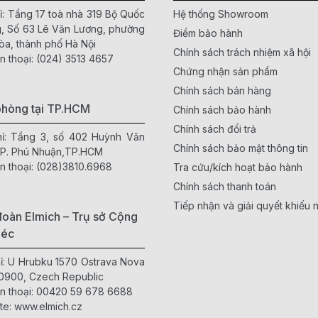
ỉ: Tầng 17 toà nhà 319 Bộ Quốc
Hệ thống Showroom
, Số 63 Lê Văn Lương, phường
Điểm bảo hành
òa, thành phố Hà Nội
Chính sách trách nhiệm xã hội
n thoại:
(024) 3513 4657
Chứng nhận sản phẩm
Chính sách bán hàng
phòng tại TP.HCM
Chính sách bảo hành
Chính sách đổi trả
hỉ: Tầng 3, số 402 Huỳnh Văn
Chính sách bảo mật thông tin
 P. Phú Nhuận,TP.HCM
n thoại:
(028)3810.6968
Tra cứu/kích hoạt bảo hành
Chính sách thanh toán
Tiếp nhận và giải quyết khiếu n
oàn Elmich – Trụ sở Cộng
Séc
hỉ: U Hrubku 1570 Ostrava Nova
0900, Czech Republic
n thoại:
00420 59 678 6688
te:
www.elmich.cz