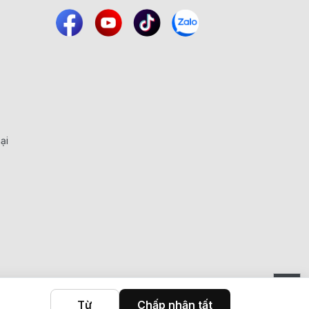
ại
Từ
Chấp nhận tất