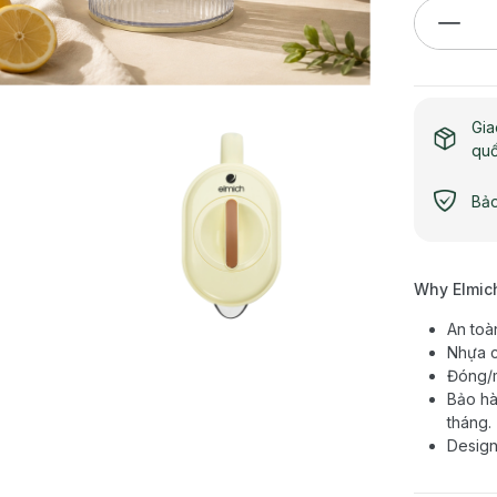
Gia
qu
Bảo
Why Elmic
An toà
Nhựa c
Đóng/m
Bảo hà
tháng.
Design