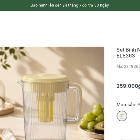
Bảo hành lên đến 24 tháng - đổi trả 30 ngày.
Set Bình
EL8363
Mã: 224836
259.000
Màu sắc: