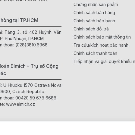
Chứng nhận sản phẩm
Chính sách bán hàng
phòng tại TP.HCM
Chính sách bảo hành
Chính sách đổi trả
hỉ: Tầng 3, số 402 Huỳnh Văn
Chính sách bảo mật thông tin
 P. Phú Nhuận,TP.HCM
n thoại:
(028)3810.6968
Tra cứu/kích hoạt bảo hành
Chính sách thanh toán
Tiếp nhận và giải quyết khiếu n
oàn Elmich – Trụ sở Cộng
Séc
hỉ: U Hrubku 1570 Ostrava Nova
0900, Czech Republic
n thoại:
00420 59 678 6688
te:
www.elmich.cz