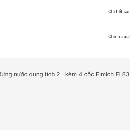
Chi tiết s
Chính sách
 đựng nước dung tích 2L kèm 4 cốc Elmich EL8