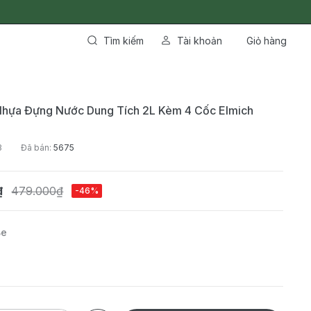
Tìm kiếm
Tài khoản
Giỏ hàng
 Nhựa Đựng Nước Dung Tích 2L Kèm 4 Cốc Elmich
3
Đã bán:
5675
₫
479.000₫
-46%
Be