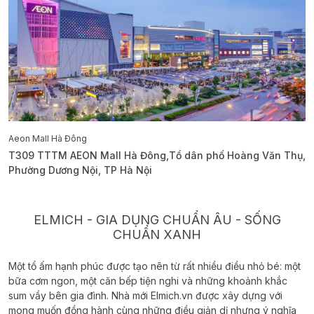
Aeon Mall Hà Đông
E
T309 TTTM AEON Mall Hà Đông,Tổ dân phố Hoàng Văn Thụ,
B
Phường Dương Nội, TP Hà Nội
T
ELMICH - GIA DỤNG CHUẨN ÂU - SỐNG
CHUẨN XANH
Một tổ ấm hạnh phúc được tạo nên từ rất nhiều điều nhỏ bé: một
bữa cơm ngon, một căn bếp tiện nghi và những khoảnh khắc
sum vầy bên gia đình. Nhà mới Elmich.vn được xây dựng với
mong muốn đồng hành cùng những điều giản dị nhưng ý nghĩa