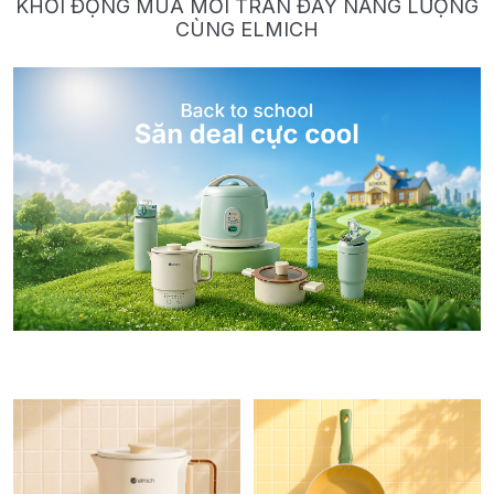
KHỞI ĐỘNG MÙA MỚI TRÀN ĐẦY NĂNG LƯỢNG
CÙNG ELMICH