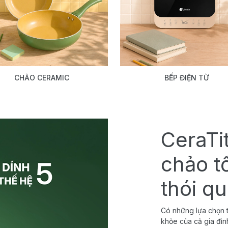
CHẢO CERAMIC
BẾP ĐIỆN TỪ
CeraTi
chảo t
thói q
Có những lựa chọn t
khỏe của cả gia đìn