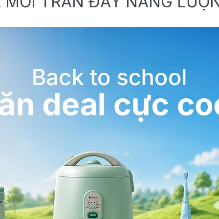
 MỚI TRÀN ĐẦY NĂNG LƯỢ