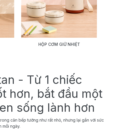
HỘP CƠM GIỮ NHIỆT
tan - Từ 1 chiếc
ốt hơn, bắt đầu một
uen sống lành hơn
rong căn bếp tưởng như rất nhỏ, nhưng lại gắn với sức
h mỗi ngày.