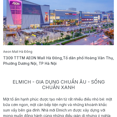
Aeon Mall Hà Đông
E
T309 TTTM AEON Mall Hà Đông,Tổ dân phố Hoàng Văn Thụ,
B
Phường Dương Nội, TP Hà Nội
T
ELMICH - GIA DỤNG CHUẨN ÂU - SỐNG
CHUẨN XANH
Một tổ ấm hạnh phúc được tạo nên từ rất nhiều điều nhỏ bé: một
bữa cơm ngon, một căn bếp tiện nghi và những khoảnh khắc
sum vầy bên gia đình. Nhà mới Elmich.vn được xây dựng với
mong muốn đồng hành cùng những điều giản dị nhưng ý nghĩa