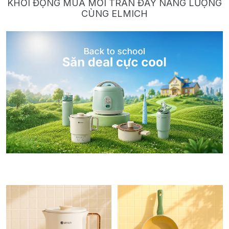
KHỞI ĐỘNG MÙA MỚI TRÀN ĐẦY NĂNG LƯỢNG
CÙNG ELMICH