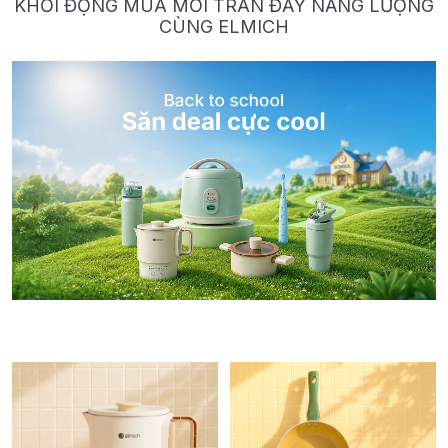
KHỞI ĐỘNG MÙA MỚI TRÀN ĐẦY NĂNG LƯỢNG
CÙNG ELMICH