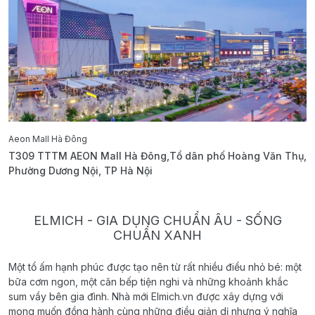
Aeon Mall Hà Đông
E
T309 TTTM AEON Mall Hà Đông,Tổ dân phố Hoàng Văn Thụ,
B
Phường Dương Nội, TP Hà Nội
T
ELMICH - GIA DỤNG CHUẨN ÂU - SỐNG
CHUẨN XANH
Một tổ ấm hạnh phúc được tạo nên từ rất nhiều điều nhỏ bé: một
bữa cơm ngon, một căn bếp tiện nghi và những khoảnh khắc
sum vầy bên gia đình. Nhà mới Elmich.vn được xây dựng với
mong muốn đồng hành cùng những điều giản dị nhưng ý nghĩa