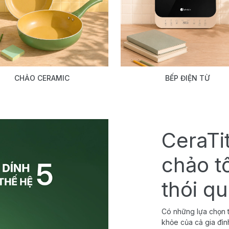
CHẢO CERAMIC
BẾP ĐIỆN TỪ
CeraTi
chảo t
thói q
Có những lựa chọn t
khỏe của cả gia đìn