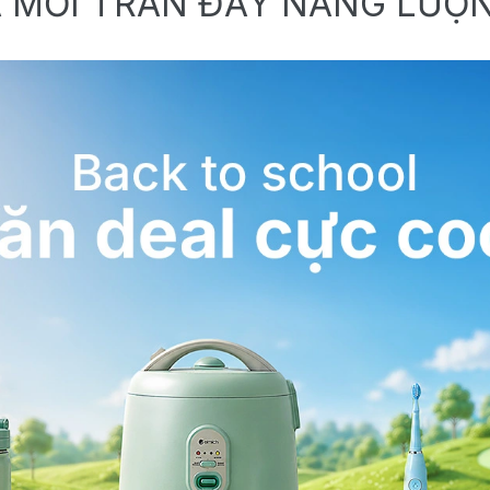
 MỚI TRÀN ĐẦY NĂNG LƯỢ