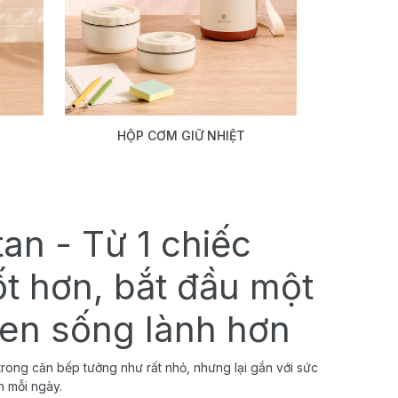
HỘP CƠM GIỮ NHIỆT
tan - Từ 1 chiếc
ốt hơn, bắt đầu một
uen sống lành hơn
rong căn bếp tưởng như rất nhỏ, nhưng lại gắn với sức
h mỗi ngày.