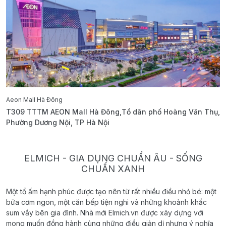
Aeon Mall Hà Đông
E
T309 TTTM AEON Mall Hà Đông,Tổ dân phố Hoàng Văn Thụ,
B
Phường Dương Nội, TP Hà Nội
T
ELMICH - GIA DỤNG CHUẨN ÂU - SỐNG
CHUẨN XANH
Một tổ ấm hạnh phúc được tạo nên từ rất nhiều điều nhỏ bé: một
bữa cơm ngon, một căn bếp tiện nghi và những khoảnh khắc
sum vầy bên gia đình. Nhà mới Elmich.vn được xây dựng với
mong muốn đồng hành cùng những điều giản dị nhưng ý nghĩa