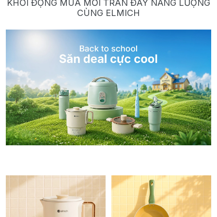
KHỞI ĐỘNG MÙA MỚI TRÀN ĐẦY NĂNG LƯỢNG
CÙNG ELMICH