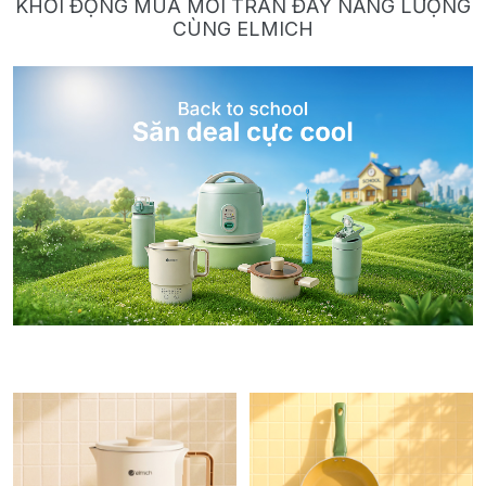
KHỞI ĐỘNG MÙA MỚI TRÀN ĐẦY NĂNG LƯỢNG
CÙNG ELMICH