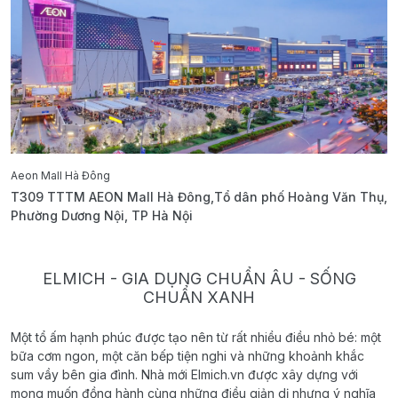
Aeon Mall Hà Đông
E
T309 TTTM AEON Mall Hà Đông,Tổ dân phố Hoàng Văn Thụ,
B
Phường Dương Nội, TP Hà Nội
T
ELMICH - GIA DỤNG CHUẨN ÂU - SỐNG
CHUẨN XANH
Một tổ ấm hạnh phúc được tạo nên từ rất nhiều điều nhỏ bé: một
bữa cơm ngon, một căn bếp tiện nghi và những khoảnh khắc
sum vầy bên gia đình. Nhà mới Elmich.vn được xây dựng với
mong muốn đồng hành cùng những điều giản dị nhưng ý nghĩa