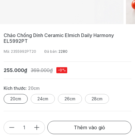
Chảo Chống Dính Ceramic Elmich Daily Harmony
EL5992PT
Mã: 2355992PT20
Đã bán:
2280
255.000₫
369.000₫
-0%
Kích thước:
20cm
20cm
24cm
26cm
28cm
Thêm vào giỏ