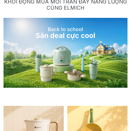
KHỞI ĐỘNG MÙA MỚI TRÀN ĐẦY NĂNG LƯỢNG
CÙNG ELMICH