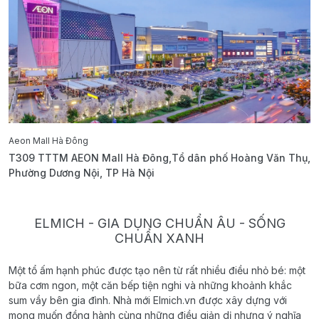
Aeon Mall Hà Đông
E
T309 TTTM AEON Mall Hà Đông,Tổ dân phố Hoàng Văn Thụ,
B
Phường Dương Nội, TP Hà Nội
T
ELMICH - GIA DỤNG CHUẨN ÂU - SỐNG
CHUẨN XANH
Một tổ ấm hạnh phúc được tạo nên từ rất nhiều điều nhỏ bé: một
bữa cơm ngon, một căn bếp tiện nghi và những khoảnh khắc
sum vầy bên gia đình. Nhà mới Elmich.vn được xây dựng với
mong muốn đồng hành cùng những điều giản dị nhưng ý nghĩa