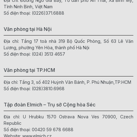
Địa chỉ: Đường Ngô Gia Bảy, Tổ dân phố An Thái, Xã Bình Mỹ,
Tỉnh Ninh Bình, Việt Nam
Số điện thoại:
(0226)371.6888
Văn phòng tại Hà Nội
Địa chỉ: Tầng 17 toà nhà 319 Bộ Quốc Phòng, Số 63 Lê Văn
Lương, phường Yên Hòa, thành phố Hà Nội
Số điện thoại:
(024) 3513 4657
Văn phòng tại TP.HCM
Địa chỉ: Tầng 3, số 402 Huỳnh Văn Bánh, P. Phú Nhuận,TP.HCM
Số điện thoại:
(028)3810.6968
Tập đoàn Elmich – Trụ sở Cộng hòa Séc
Địa chỉ: U Hrubku 1570 Ostrava Nova Ves 70900, Czech
Republic
Số điện thoại:
00420 59 678 6688
Website:
www.elmich.cz