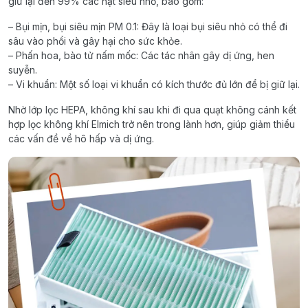
giữ lại đến 99% các hạt siêu nhỏ, bao gồm:
– Bụi mịn, bụi siêu mịn PM 0.1: Đây là loại bụi siêu nhỏ có thể đi
sâu vào phổi và gây hại cho sức khỏe.
– Phấn hoa, bào tử nấm mốc: Các tác nhân gây dị ứng, hen
suyễn.
– Vi khuẩn: Một số loại vi khuẩn có kích thước đủ lớn để bị giữ lại.
Nhờ lớp lọc HEPA, không khí sau khi đi qua quạt không cánh kết
hợp lọc không khí Elmich trở nên trong lành hơn, giúp giảm thiểu
các vấn đề về hô hấp và dị ứng.