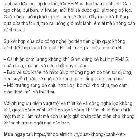
lượt các lớp lọc: lớp lọc thô, lớp HEPA và lớp than hoạt tính. Các
tạp chất, bụi bẩn, vi khuẩn, mùi hôi sẽ được giữ lại trong bộ lọc.
Cuối cùng, luồng không khí sạch sẽ được đẩy ra ngoài thông
qua cửa thoát khí, tạo ra luồng gió mát lành, êm ái mà không cần
cánh quạt.
Sự kết hợp của các công nghệ lọc tiên tiến giúp quạt không
cánh kết hợp lọc không khí Elmich mang lại hiệu quả rõ rệt:
– Cải thiện chất lượng không khí: Giảm đáng kể bụi mịn PM2.5,
phấn hoa, mùi hôi và các chất gây dị ứng.
– Bảo vệ sức khỏe hô hấp: Giúp những người có tiền sử dị ứng,
hen suyễn hoặc trẻ nhỏ có không gian sống trong lành hơn.
– Môi trường sống dễ chịu hơn: Loại bỏ mùi khó chịu, tạo cảm
giác thoải mái và thư thái.
Với những ưu điểm vượt trội về thiết kế và công nghệ lọc không
khí, quạt không cánh kết hợp lọc không khí Elmich không chỉ là
một thiết bị làm mát mà còn là một giải pháp toàn diện cho không
khí sạch trong ngôi nhà của bạn.
Mua ngay tại:
https://shop.elmich.vn/quat-khong-canh-ket-