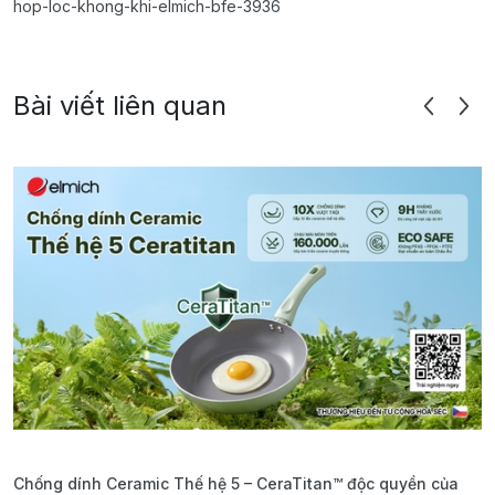
hop-loc-khong-khi-elmich-bfe-3936
Bài viết liên quan
Chống dính Ceramic Thế hệ 5 – CeraTitan™ độc quyền của
P