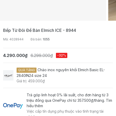
Bếp Từ Đôi Để Bàn Elmich ICE - 8944
Mã: 4028944
Đã bán:
1055
4.290.000₫
6.299.000₫
-32%
Chảo inox nguyên khối Elmich Basic EL-
QUÀ TẶNG
2840IN24 size 24
Giá trị: 459.000₫
Trả góp linh hoạt 0% lãi suất, cho đơn hàng từ 3
triệu đồng qua OnePay chỉ từ
357.500₫
/tháng.
Tìm
hiểu thêm
Việc cấp tín dụng phụ thuộc vào tình trạng tài