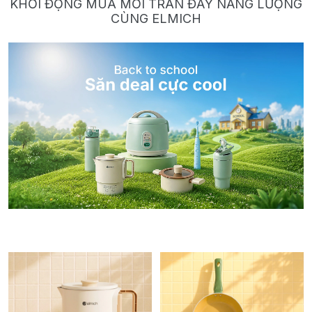
KHỞI ĐỘNG MÙA MỚI TRÀN ĐẦY NĂNG LƯỢNG
CÙNG ELMICH