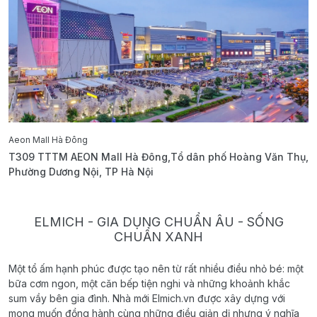
Aeon Mall Hà Đông
E
T309 TTTM AEON Mall Hà Đông,Tổ dân phố Hoàng Văn Thụ,
B
Phường Dương Nội, TP Hà Nội
T
ELMICH - GIA DỤNG CHUẨN ÂU - SỐNG
CHUẨN XANH
Một tổ ấm hạnh phúc được tạo nên từ rất nhiều điều nhỏ bé: một
bữa cơm ngon, một căn bếp tiện nghi và những khoảnh khắc
sum vầy bên gia đình. Nhà mới Elmich.vn được xây dựng với
mong muốn đồng hành cùng những điều giản dị nhưng ý nghĩa