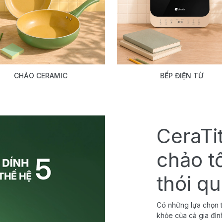
CHẢO CERAMIC
BẾP ĐIỆN TỪ
CeraTi
chảo t
thói q
Có những lựa chọn t
khỏe của cả gia đìn