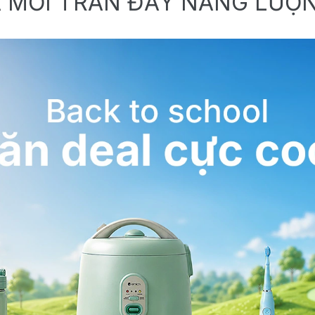
 MỚI TRÀN ĐẦY NĂNG LƯỢ