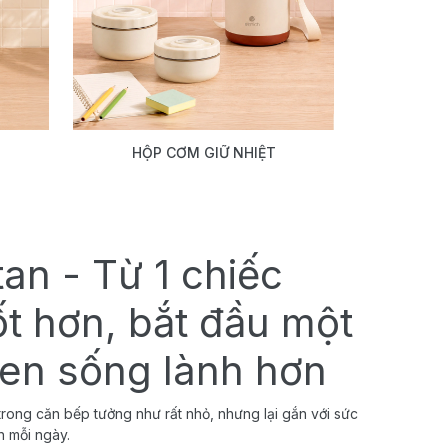
HỘP CƠM GIỮ NHIỆT
tan - Từ 1 chiếc
ốt hơn, bắt đầu một
uen sống lành hơn
rong căn bếp tưởng như rất nhỏ, nhưng lại gắn với sức
h mỗi ngày.