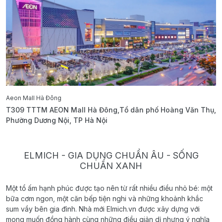
Aeon Mall Hà Đông
E
T309 TTTM AEON Mall Hà Đông,Tổ dân phố Hoàng Văn Thụ,
B
Phường Dương Nội, TP Hà Nội
T
ELMICH - GIA DỤNG CHUẨN ÂU - SỐNG
CHUẨN XANH
Một tổ ấm hạnh phúc được tạo nên từ rất nhiều điều nhỏ bé: một
bữa cơm ngon, một căn bếp tiện nghi và những khoảnh khắc
sum vầy bên gia đình. Nhà mới Elmich.vn được xây dựng với
mong muốn đồng hành cùng những điều giản dị nhưng ý nghĩa