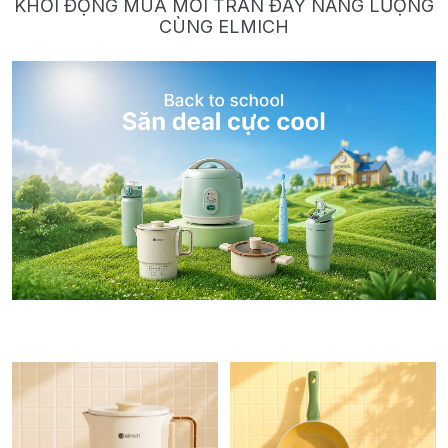
KHỞI ĐỘNG MÙA MỚI TRÀN ĐẦY NĂNG LƯỢNG
CÙNG ELMICH