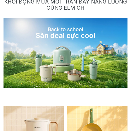
KHỞI ĐỘNG MÙA MỚI TRÀN ĐẦY NĂNG LƯỢNG
CÙNG ELMICH