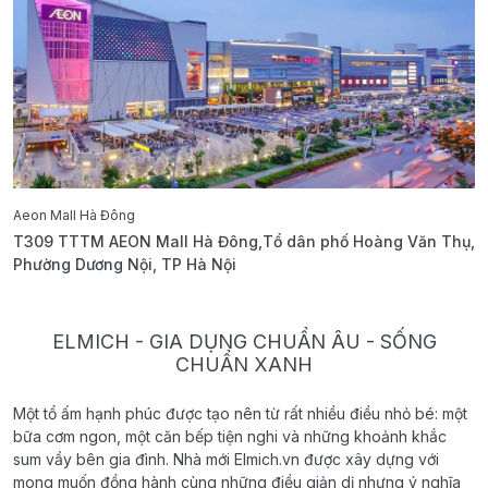
Aeon Mall Hà Đông
E
T309 TTTM AEON Mall Hà Đông,Tổ dân phố Hoàng Văn Thụ,
B
Phường Dương Nội, TP Hà Nội
T
ELMICH - GIA DỤNG CHUẨN ÂU - SỐNG
CHUẨN XANH
Một tổ ấm hạnh phúc được tạo nên từ rất nhiều điều nhỏ bé: một
bữa cơm ngon, một căn bếp tiện nghi và những khoảnh khắc
sum vầy bên gia đình. Nhà mới Elmich.vn được xây dựng với
mong muốn đồng hành cùng những điều giản dị nhưng ý nghĩa