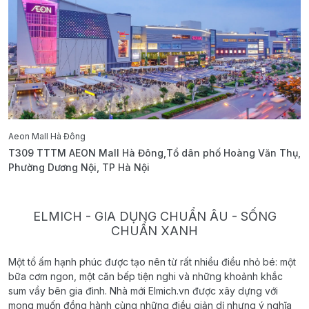
Aeon Mall Hà Đông
E
T309 TTTM AEON Mall Hà Đông,Tổ dân phố Hoàng Văn Thụ,
B
Phường Dương Nội, TP Hà Nội
T
ELMICH - GIA DỤNG CHUẨN ÂU - SỐNG
CHUẨN XANH
Một tổ ấm hạnh phúc được tạo nên từ rất nhiều điều nhỏ bé: một
bữa cơm ngon, một căn bếp tiện nghi và những khoảnh khắc
sum vầy bên gia đình. Nhà mới Elmich.vn được xây dựng với
mong muốn đồng hành cùng những điều giản dị nhưng ý nghĩa