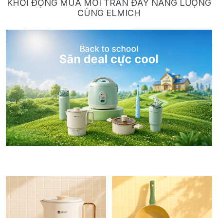
KHỞI ĐỘNG MÙA MỚI TRÀN ĐẦY NĂNG LƯỢNG
CÙNG ELMICH