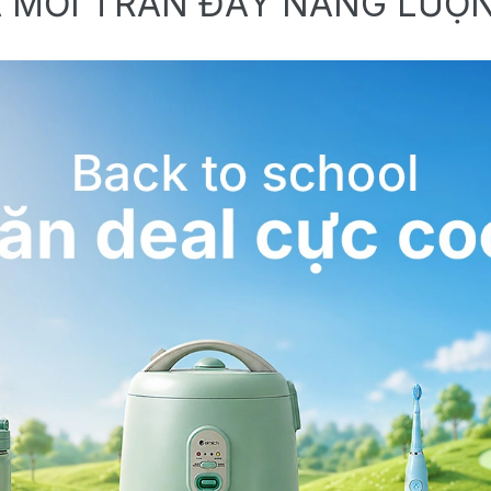
 MỚI TRÀN ĐẦY NĂNG LƯỢ