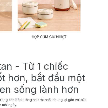
HỘP CƠM GIỮ NHIỆT
tan - Từ 1 chiếc
ốt hơn, bắt đầu một
uen sống lành hơn
rong căn bếp tưởng như rất nhỏ, nhưng lại gắn với sức
h mỗi ngày.