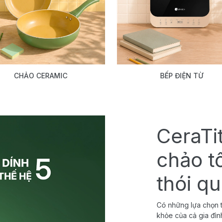
CHẢO CERAMIC
BẾP ĐIỆN TỪ
CeraTi
chảo t
thói q
Có những lựa chọn t
khỏe của cả gia đìn