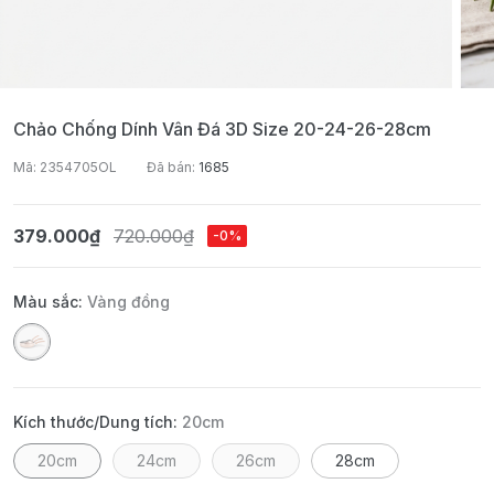
Chảo Chống Dính Vân Đá 3D Size 20-24-26-28cm
Mã: 2354705OL
Đã bán:
1685
379.000₫
720.000₫
-0%
Màu sắc:
Vàng đồng
Kích thước/Dung tích:
20cm
20cm
24cm
26cm
28cm