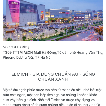
Aeon Mall Hà Đông
E
T309 TTTM AEON Mall Hà Đông,Tổ dân phố Hoàng Văn Thụ,
B
Phường Dương Nội, TP Hà Nội
T
ELMICH - GIA DỤNG CHUẨN ÂU - SỐNG
CHUẨN XANH
Một tổ ấm hạnh phúc được tạo nên từ rất nhiều điều nhỏ bé: một
bữa cơm ngon, một căn bếp tiện nghi và những khoảnh khắc
sum vầy bên gia đình. Nhà mới Elmich.vn được xây dựng với
mong muốn đồng hành cùng những điều giản dị nhưng ý nghĩa