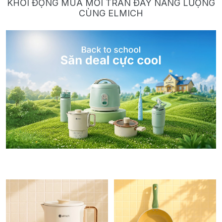
KHỞI ĐỘNG MÙA MỚI TRÀN ĐẦY NĂNG LƯỢNG
CÙNG ELMICH