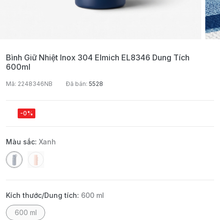
Bình Giữ Nhiệt Inox 304 Elmich EL8346 Dung Tích
600ml
Mã: 2248346NB
Đã bán:
5528
-0%
Màu sắc:
Xanh
Kích thước/Dung tích:
600 ml
600 ml