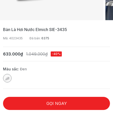
Bàn Là Hơi Nước Elmich SIE-3435
Mã: 4023435
Đã bán:
6375
633.000₫
1.049.000₫
-40%
Màu sắc:
Đen
GỌI NGAY