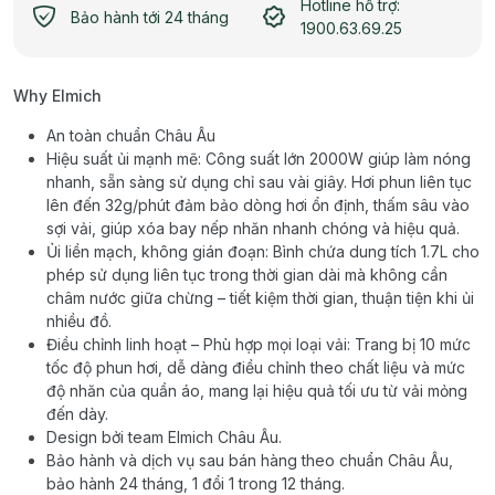
Hotline hỗ trợ:
Bảo hành tới 24 tháng
1900.63.69.25
Why Elmich
An toàn chuẩn Châu Âu
Hiệu suất ủi mạnh mẽ: Công suất lớn 2000W giúp làm nóng
nhanh, sẵn sàng sử dụng chỉ sau vài giây. Hơi phun liên tục
lên đến 32g/phút đảm bảo dòng hơi ổn định, thấm sâu vào
sợi vải, giúp xóa bay nếp nhăn nhanh chóng và hiệu quả.
Ủi liền mạch, không gián đoạn: Bình chứa dung tích 1.7L cho
phép sử dụng liên tục trong thời gian dài mà không cần
châm nước giữa chừng – tiết kiệm thời gian, thuận tiện khi ủi
nhiều đồ.
Điều chỉnh linh hoạt – Phù hợp mọi loại vải: Trang bị 10 mức
tốc độ phun hơi, dễ dàng điều chỉnh theo chất liệu và mức
độ nhăn của quần áo, mang lại hiệu quả tối ưu từ vải mỏng
đến dày.
Design bởi team Elmich Châu Âu.
Bảo hành và dịch vụ sau bán hàng theo chuẩn Châu Âu,
bảo hành 24 tháng, 1 đổi 1 trong 12 tháng.