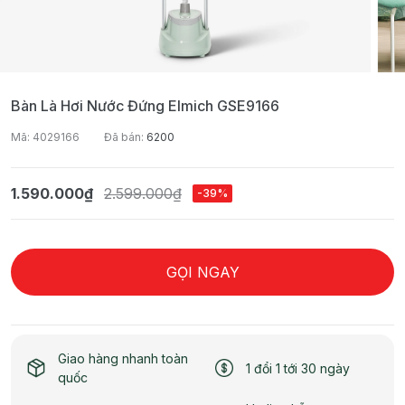
Bàn Là Hơi Nước Đứng Elmich GSE9166
Mã: 4029166
Đã bán:
6200
1.590.000₫
2.599.000₫
-39%
GỌI NGAY
Giao hàng nhanh toàn
1 đổi 1 tới 30 ngày
quốc