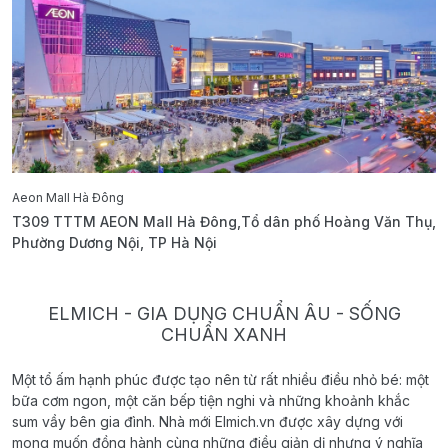
Aeon Mall Hà Đông
E
T309 TTTM AEON Mall Hà Đông,Tổ dân phố Hoàng Văn Thụ,
B
Phường Dương Nội, TP Hà Nội
T
ELMICH - GIA DỤNG CHUẨN ÂU - SỐNG
CHUẨN XANH
Một tổ ấm hạnh phúc được tạo nên từ rất nhiều điều nhỏ bé: một
bữa cơm ngon, một căn bếp tiện nghi và những khoảnh khắc
sum vầy bên gia đình. Nhà mới Elmich.vn được xây dựng với
mong muốn đồng hành cùng những điều giản dị nhưng ý nghĩa