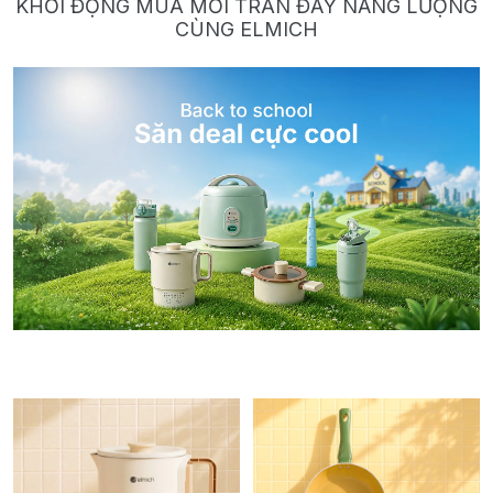
KHỞI ĐỘNG MÙA MỚI TRÀN ĐẦY NĂNG LƯỢNG
CÙNG ELMICH