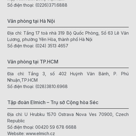
trang bị bộ lọc than hoạt tính giúp khử mùi hiệu quả, mang lại
Số điện thoại:
(0226)371.6888
không gian sống trong lành và thoáng đãng.
Hoạt động êm ái và tiết kiệm năng lượng
Văn phòng tại Hà Nội
Quạt lọc không khí Elmich hoạt động êm ái, không gây tiếng
Địa chỉ: Tầng 17 toà nhà 319 Bộ Quốc Phòng, Số 63 Lê Văn
ồn, đảm bảo giấc ngủ ngon cho cả gia đình. Hơn nữa, sản
Lương, phường Yên Hòa, thành phố Hà Nội
phẩm còn được thiết kế để tiết kiệm năng lượng, giúp bạn
Số điện thoại:
(024) 3513 4657
giảm thiểu chi phí điện năng hàng tháng.
Dễ dàng sử dụng và bảo trì
Văn phòng tại TP.HCM
Địa chỉ: Tầng 3, số 402 Huỳnh Văn Bánh, P. Phú
Với bảng điều khiển thông minh và các chế độ hoạt động đa
Nhuận,TP.HCM
dạng, bạn có thể dễ dàng điều chỉnh quạt theo nhu cầu sử
Số điện thoại:
(028)3810.6968
dụng. Việc bảo trì quạt cũng rất đơn giản, chỉ cần thay bộ lọc
định kỳ để đảm bảo hiệu quả lọc tối ưu.
Tập đoàn Elmich – Trụ sở Cộng hòa Séc
Địa chỉ: U Hrubku 1570 Ostrava Nova Ves 70900, Czech
Republic
Số điện thoại:
00420 59 678 6688
Website:
www.elmich.cz