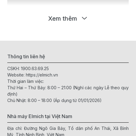
Xem thêm
Thông tin liên hệ
Thiết kế hiện đại và tiện dụng
CSKH:
1900.63.69.25
Quạt lọc không khí Elmich được thiết kế với kiểu dáng hiện
Website:
https://elmich.vn
đại, sang trọng, phù hợp với mọi không gian sống. Kích thước
Thời gian làm việc:
nhỏ gọn giúp bạn dễ dàng di chuyển và đặt ở bất kỳ đâu
Thứ Hai – Thứ Bảy: 8:00 – 21:00 (Nghỉ các ngày Lễ theo quy
trong nhà.
định)
Chủ Nhật: 8:00 – 18:00 (Áp dụng từ 01/01/2026)
Công nghệ lọc tiên tiến
Nhà máy Elmich tại Việt Nam
Elmich sử dụng công nghệ lọc HEPA tiên tiến, có khả năng
loại bỏ đến 99.97% các hạt bụi mịn, vi khuẩn và các chất
Địa chỉ: Đường Ngô Gia Bảy, Tổ dân phố An Thái, Xã Bình
gây dị ứng trong không khí. Bên cạnh đó, quạt còn được
Mỹ, Tỉnh Ninh Bình, Việt Nam