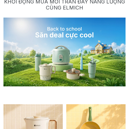
KHỞI ĐỘNG MÙA MỚI TRÀN ĐẦY NĂNG LƯỢNG
CÙNG ELMICH