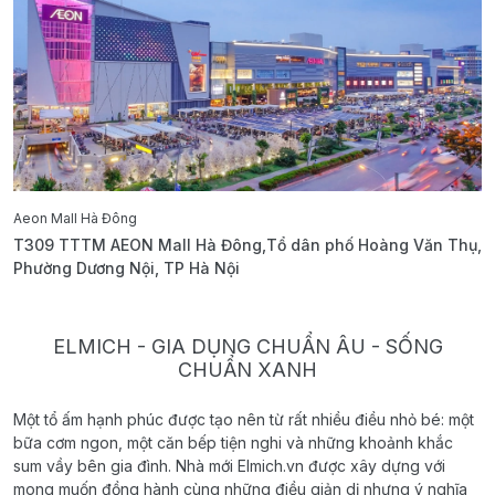
Aeon Mall Hà Đông
E
T309 TTTM AEON Mall Hà Đông,Tổ dân phố Hoàng Văn Thụ,
B
Phường Dương Nội, TP Hà Nội
T
ELMICH - GIA DỤNG CHUẨN ÂU - SỐNG
CHUẨN XANH
Một tổ ấm hạnh phúc được tạo nên từ rất nhiều điều nhỏ bé: một
bữa cơm ngon, một căn bếp tiện nghi và những khoảnh khắc
sum vầy bên gia đình. Nhà mới Elmich.vn được xây dựng với
mong muốn đồng hành cùng những điều giản dị nhưng ý nghĩa