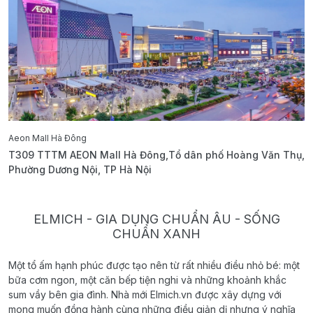
Aeon Mall Hà Đông
E
T309 TTTM AEON Mall Hà Đông,Tổ dân phố Hoàng Văn Thụ,
B
Phường Dương Nội, TP Hà Nội
T
ELMICH - GIA DỤNG CHUẨN ÂU - SỐNG
CHUẨN XANH
Một tổ ấm hạnh phúc được tạo nên từ rất nhiều điều nhỏ bé: một
bữa cơm ngon, một căn bếp tiện nghi và những khoảnh khắc
sum vầy bên gia đình. Nhà mới Elmich.vn được xây dựng với
mong muốn đồng hành cùng những điều giản dị nhưng ý nghĩa