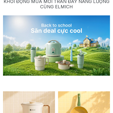
KHỞI ĐỘNG MÙA MỚI TRÀN ĐẦY NĂNG LƯỢNG
CÙNG ELMICH