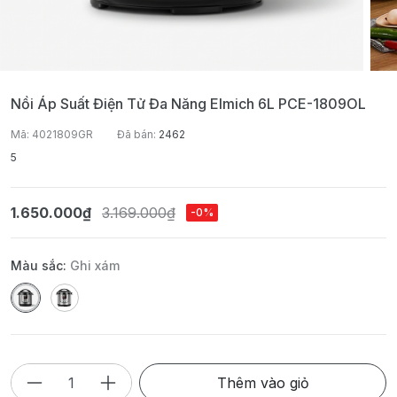
Nồi Áp Suất Điện Tử Đa Năng Elmich 6L PCE-1809OL
Mã: 4021809GR
Đã bán:
2462
5
1.650.000₫
3.169.000₫
-0%
Màu sắc:
Ghi xám
Thêm vào giỏ