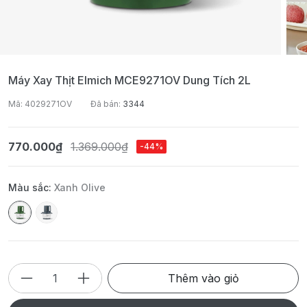
Máy Xay Thịt Elmich MCE9271OV Dung Tích 2L
Mã: 4029271OV
Đã bán:
3344
770.000₫
1.369.000₫
-44%
Màu sắc:
Xanh Olive
Thêm vào giỏ