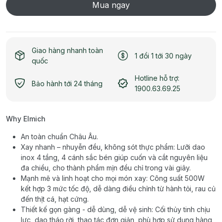
Mua ngay
Giao hàng nhanh toàn
1 đổi 1 tới 30 ngày
quốc
Hotline hỗ trợ:
Bảo hành tới 24 tháng
1900.63.69.25
Why Elmich
An toàn chuẩn Châu Âu.
Xay nhanh – nhuyễn đều, không sót thực phẩm: Lưỡi dao
inox 4 tầng, 4 cánh sắc bén giúp cuốn và cắt nguyên liệu
đa chiều, cho thành phẩm mịn đều chỉ trong vài giây.
Mạnh mẽ và linh hoạt cho mọi món xay: Công suất 500W
kết hợp 3 mức tốc độ, dễ dàng điều chỉnh từ hành tỏi, rau củ
đến thịt cá, hạt cứng.
Thiết kế gọn gàng - dễ dùng, dễ vệ sinh: Cối thủy tinh chịu
lực, dao tháo rời, thao tác đơn giản, phù hợp sử dụng hàng