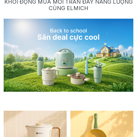
KHỞI ĐỘNG MÙA MỚI TRÀN ĐẦY NĂNG LƯỢNG
CÙNG ELMICH