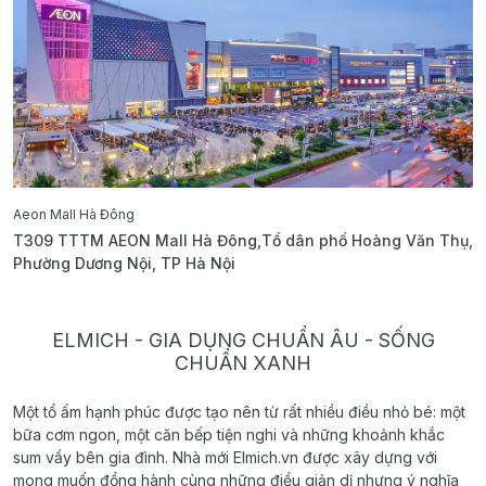
Aeon Mall Hà Đông
E
T309 TTTM AEON Mall Hà Đông,Tổ dân phố Hoàng Văn Thụ,
B
Phường Dương Nội, TP Hà Nội
T
ELMICH - GIA DỤNG CHUẨN ÂU - SỐNG
CHUẨN XANH
Một tổ ấm hạnh phúc được tạo nên từ rất nhiều điều nhỏ bé: một
bữa cơm ngon, một căn bếp tiện nghi và những khoảnh khắc
sum vầy bên gia đình. Nhà mới Elmich.vn được xây dựng với
mong muốn đồng hành cùng những điều giản dị nhưng ý nghĩa