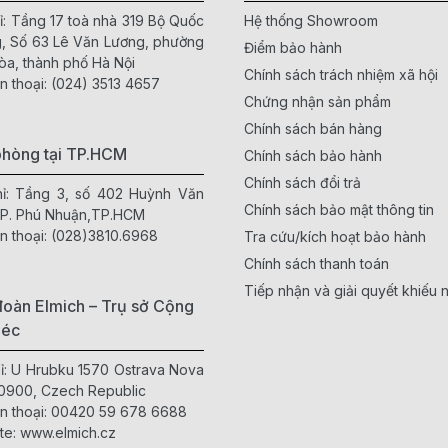
ỉ: Tầng 17 toà nhà 319 Bộ Quốc
Hệ thống Showroom
, Số 63 Lê Văn Lương, phường
Điểm bảo hành
òa, thành phố Hà Nội
Chính sách trách nhiệm xã hội
n thoại:
(024) 3513 4657
Chứng nhận sản phẩm
Chính sách bán hàng
phòng tại TP.HCM
Chính sách bảo hành
Chính sách đổi trả
hỉ: Tầng 3, số 402 Huỳnh Văn
Chính sách bảo mật thông tin
 P. Phú Nhuận,TP.HCM
n thoại:
(028)3810.6968
Tra cứu/kích hoạt bảo hành
Chính sách thanh toán
Tiếp nhận và giải quyết khiếu n
oàn Elmich – Trụ sở Cộng
Séc
hỉ: U Hrubku 1570 Ostrava Nova
0900, Czech Republic
n thoại:
00420 59 678 6688
te:
www.elmich.cz