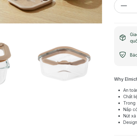
Gia
qu
Bảo
Why Elmic
An toà
Chất li
Trong 
Nắp có
Nút xả
Design