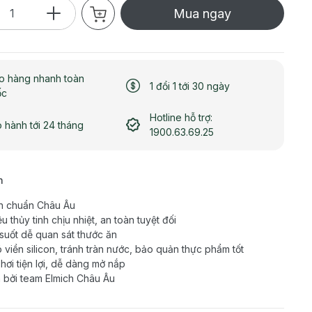
Mua ngay
o hàng nhanh toàn
1 đổi 1 tới 30 ngày
ốc
Hotline hỗ trợ:
 hành tới 24 tháng
1900.63.69.25
h
n chuẩn Châu Âu
ệu thủy tinh chịu nhiệt, an toàn tuyệt đối
suốt dễ quan sát thước ăn
 viền silicon, tránh tràn nước, bảo quản thực phẩm tốt
 hơi tiện lợi, dễ dàng mở nắp
 bởi team Elmich Châu Âu