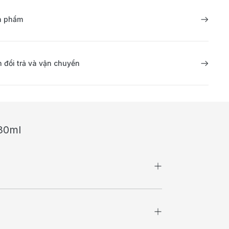
ản phẩm
 đổi trả và vận chuyển
530ml