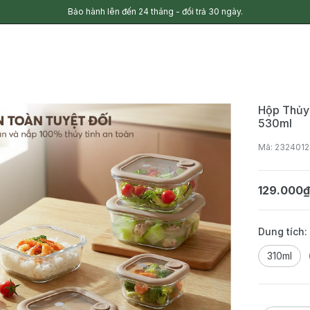
Bảo hành lên đến 24 tháng - đổi trả 30 ngày.
Hộp Thủy
530ml
Mã: 2324012
129.000
Dung tích
310ml