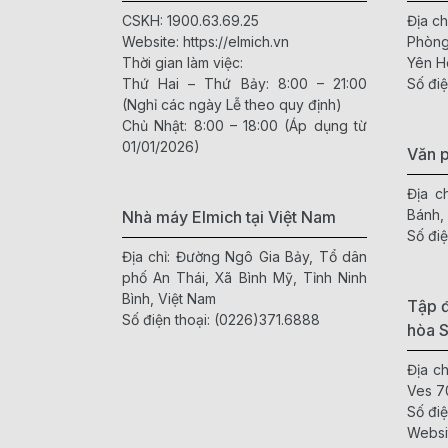
CSKH:
1900.63.69.25
Địa ch
Website:
https://elmich.vn
Phòng
Thời gian làm việc:
Yên H
Thứ Hai – Thứ Bảy: 8:00 – 21:00
Số điệ
(Nghỉ các ngày Lễ theo quy định)
Chủ Nhật: 8:00 – 18:00 (Áp dụng từ
01/01/2026)
Văn 
Địa c
Bánh,
Nhà máy Elmich tại Việt Nam
Số điệ
Địa chỉ: Đường Ngô Gia Bảy, Tổ dân
phố An Thái, Xã Bình Mỹ, Tỉnh Ninh
Bình, Việt Nam
Tập đ
Số điện thoại:
(0226)371.6888
hòa 
Địa c
Ves 7
Số điệ
Websi