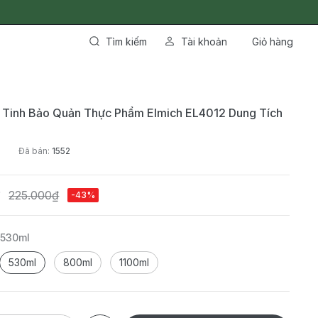
Tìm kiếm
Tài khoản
Giỏ hàng
 Tinh Bảo Quản Thực Phẩm Elmich EL4012 Dung Tích
Đã bán:
1552
₫
225.000₫
-43%
:
530ml
530ml
800ml
1100ml