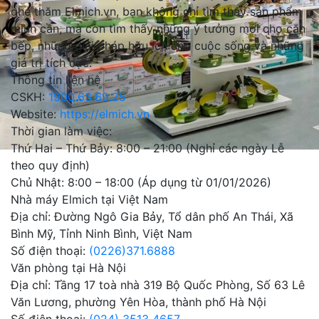
ghé thăm Elmich.vn, bạn không chỉ tìm thấy sản phẩm
mình cần, mà còn tìm thấy những ý tưởng mới cho căn
bếp, những giải pháp hữu ích cho cuộc sống và những
giá trị tích cực.
Thông tin liên hệ
CSKH:
1900.63.69.25
Website:
https://elmich.vn
Thời gian làm việc:
Thứ Hai – Thứ Bảy: 8:00 – 21:00 (Nghỉ các ngày Lễ
theo quy định)
Chủ Nhật: 8:00 – 18:00 (Áp dụng từ 01/01/2026)
Nhà máy Elmich tại Việt Nam
Địa chỉ: Đường Ngô Gia Bảy, Tổ dân phố An Thái, Xã
Bình Mỹ, Tỉnh Ninh Bình, Việt Nam
Số điện thoại:
(0226)371.6888
Văn phòng tại Hà Nội
Địa chỉ: Tầng 17 toà nhà 319 Bộ Quốc Phòng, Số 63 Lê
Văn Lương, phường Yên Hòa, thành phố Hà Nội