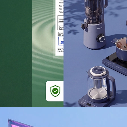
ĐĂNG KÝ NHẬN BẢN TIN ƯU
ĐÃI CỦA CHÚNG TÔI
Tìm kiếm nguồn cảm hứng và khám phá tin tức cũng như
các chương trình khuyến mãi
Đăng ký ngay
SẢN PHẨM ĐƯỢC YÊU
THÍCH
Nồi,
Nồi
Máy
Nồi
Chảo
Bình
Máy
Nồi
Bếp
Nồi
Bộ
Chảo
chiên
lọc
chảo
chống
giữ
hút
áp
từ
cơm
nồi
inox
không
không
Ceramic
dính
nhiệt
bụi
suất
đơn
điện
inox
dầu
khí
Aeon Mall Hà Đông
T309 TTTM AEON Mall Hà Đông,Tổ dân phố Hoàng Văn
Thụ, Phường Dương Nội, TP Hà Nội