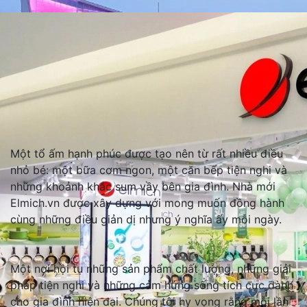
Elmich Vincom Royal City
B2, Vincom Mega Mall Royal City, 72A Đ. Nguyễn Trãi,
Thượng Đình, Hà Nội
ELMICH - GIA DỤNG
CHUẨN ÂU - SỐNG
CHUẨN XANH
Một tổ ấm hạnh phúc được tạo nên từ rất nhiều điều
nhỏ bé: một bữa cơm ngon, một căn bếp tiện nghi và
những khoảnh khắc sum vầy bên gia đình. Nhà mới
Elmich.vn được xây dựng với mong muốn đồng hành
cùng những điều giản dị nhưng ý nghĩa ấy mỗi ngày.
Một nơi hội tụ những sản phẩm chất lượng, những giải
pháp tiện nghi và những cảm hứng sống tích cực dành
cho gia đình hiện đại. Chúng tôi hy vọng rằng mỗi lần