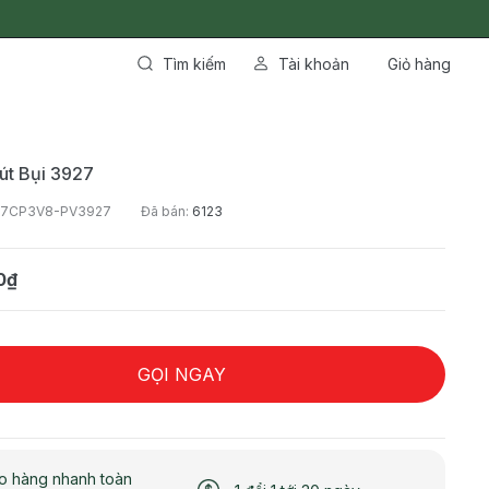
Tìm kiếm
Tài khoản
Giỏ hàng
út Bụi 3927
-7CP3V8-PV3927
Đã bán:
6123
0₫
GỌI NGAY
o hàng nhanh toàn