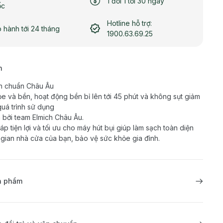
1 đổi 1 tới 30 ngày
ốc
Hotline hỗ trợ:
 hành tới 24 tháng
1900.63.69.25
h
n chuẩn Châu Âu
ỏe và bền, hoạt động bền bỉ lên tới 45 phút và không sụt giảm
quá trình sử dụng
 bởi team Elmich Châu Âu.
háp tiện lợi và tối ưu cho máy hút bụi giúp làm sạch toàn diện
gian nhà cửa của bạn, bảo vệ sức khỏe gia đình.
ản phẩm