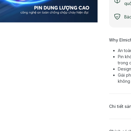
qu
Bảo
Why Elmic
An toà
Pin kh
trong 
Design
Giải p
không 
Chi tiết s