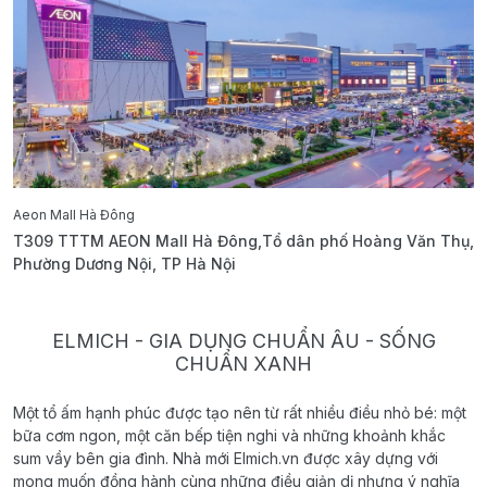
Aeon Mall Hà Đông
E
T309 TTTM AEON Mall Hà Đông,Tổ dân phố Hoàng Văn Thụ,
B
Phường Dương Nội, TP Hà Nội
T
ELMICH - GIA DỤNG CHUẨN ÂU - SỐNG
CHUẨN XANH
Một tổ ấm hạnh phúc được tạo nên từ rất nhiều điều nhỏ bé: một
bữa cơm ngon, một căn bếp tiện nghi và những khoảnh khắc
sum vầy bên gia đình. Nhà mới Elmich.vn được xây dựng với
mong muốn đồng hành cùng những điều giản dị nhưng ý nghĩa