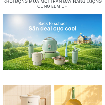
KHỞI ĐỘNG MÙA MỚI TRÀN ĐẦY NĂNG LƯỢNG
CÙNG ELMICH