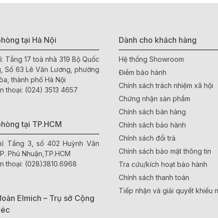
hòng tại Hà Nội
Dành cho khách hàng
ỉ: Tầng 17 toà nhà 319 Bộ Quốc
Hệ thống Showroom
, Số 63 Lê Văn Lương, phường
Điểm bảo hành
òa, thành phố Hà Nội
Chính sách trách nhiệm xã hội
n thoại:
(024) 3513 4657
Chứng nhận sản phẩm
Chính sách bán hàng
phòng tại TP.HCM
Chính sách bảo hành
Chính sách đổi trả
hỉ: Tầng 3, số 402 Huỳnh Văn
Chính sách bảo mật thông tin
 P. Phú Nhuận,TP.HCM
n thoại:
(028)3810.6968
Tra cứu/kích hoạt bảo hành
Chính sách thanh toán
Tiếp nhận và giải quyết khiếu n
oàn Elmich – Trụ sở Cộng
Séc