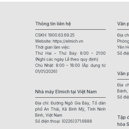
Thông tin liên hệ
Văn p
CSKH:
1900.63.69.25
Địa ch
Website:
https://elmich.vn
Phòng
Thời gian làm việc:
Yên H
Thứ Hai – Thứ Bảy: 8:00 – 21:00
Số điệ
(Nghỉ các ngày Lễ theo quy định)
Chủ Nhật: 8:00 – 18:00 (Áp dụng từ
01/01/2026)
Văn 
Địa c
Bánh,
Nhà máy Elmich tại Việt Nam
Số điệ
Địa chỉ: Đường Ngô Gia Bảy, Tổ dân
phố An Thái, Xã Bình Mỹ, Tỉnh Ninh
Bình, Việt Nam
Tập đ
Số điện thoại:
(0226)371.6888
hòa 