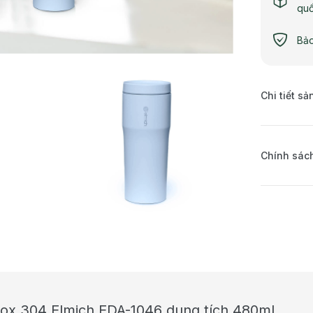
qu
Bảo
Chi tiết s
Chính sách
inox 304 Elmich EDA-1046 dung tích 480ml