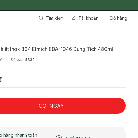
Tìm kiếm
Tài khoản
Giỏ hàng
hiệt Inox 304 Elmich EDA-1046 Dung Tích 480ml
46
Đã bán:
5332
₫
GỌI NGAY
o hàng nhanh toàn