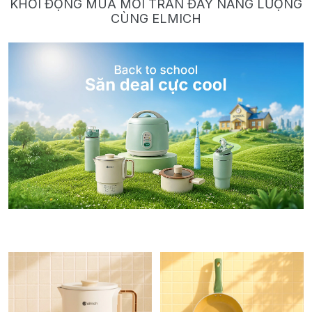
KHỞI ĐỘNG MÙA MỚI TRÀN ĐẦY NĂNG LƯỢNG
CÙNG ELMICH