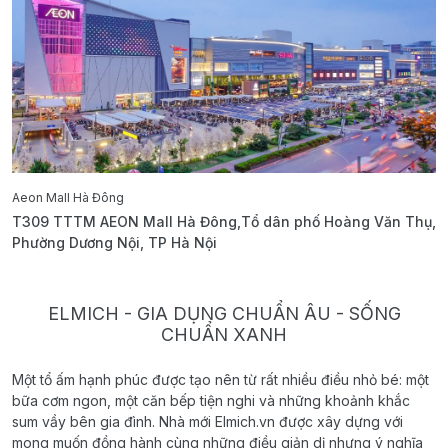
Aeon Mall Hà Đông
E
T309 TTTM AEON Mall Hà Đông,Tổ dân phố Hoàng Văn Thụ,
B
Phường Dương Nội, TP Hà Nội
T
ELMICH - GIA DỤNG CHUẨN ÂU - SỐNG
CHUẨN XANH
Một tổ ấm hạnh phúc được tạo nên từ rất nhiều điều nhỏ bé: một
bữa cơm ngon, một căn bếp tiện nghi và những khoảnh khắc
sum vầy bên gia đình. Nhà mới Elmich.vn được xây dựng với
mong muốn đồng hành cùng những điều giản dị nhưng ý nghĩa