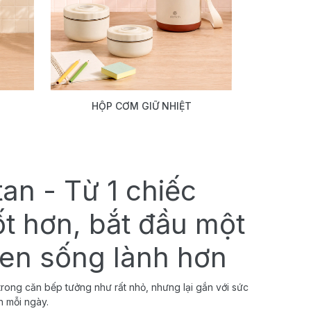
HỘP CƠM GIỮ NHIỆT
tan - Từ 1 chiếc
ốt hơn, bắt đầu một
uen sống lành hơn
rong căn bếp tưởng như rất nhỏ, nhưng lại gắn với sức
h mỗi ngày.