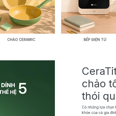
CHẢO CERAMIC
BẾP ĐIỆN TỪ
CeraTi
chảo t
thói q
Có những lựa chọn t
khỏe của cả gia đìn