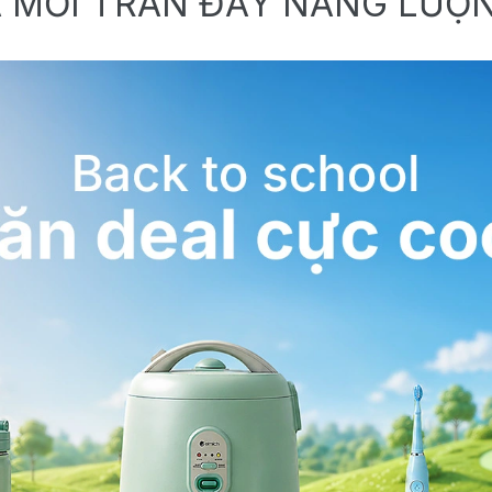
 MỚI TRÀN ĐẦY NĂNG LƯỢ