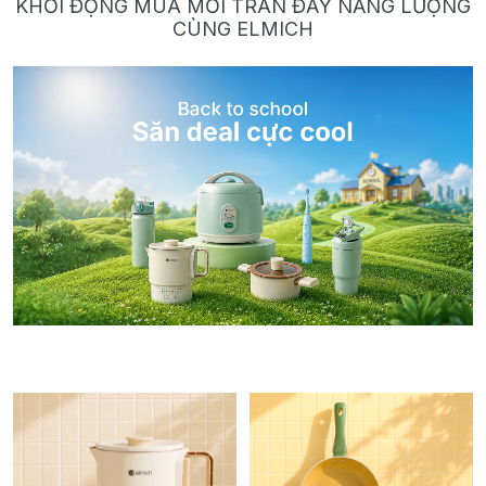
KHỞI ĐỘNG MÙA MỚI TRÀN ĐẦY NĂNG LƯỢNG
CÙNG ELMICH