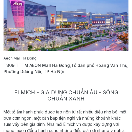
Aeon Mall Hà Đông
E
T309 TTTM AEON Mall Hà Đông,Tổ dân phố Hoàng Văn Thụ,
B
Phường Dương Nội, TP Hà Nội
T
ELMICH - GIA DỤNG CHUẨN ÂU - SỐNG
CHUẨN XANH
Một tổ ấm hạnh phúc được tạo nên từ rất nhiều điều nhỏ bé: một
bữa cơm ngon, một căn bếp tiện nghi và những khoảnh khắc
sum vầy bên gia đình. Nhà mới Elmich.vn được xây dựng với
mong muốn đồng hành cùng những điều giản dị nhưng ý nghĩa