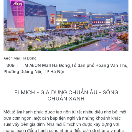
Aeon Mall Hà Đông
E
T309 TTTM AEON Mall Hà Đông,Tổ dân phố Hoàng Văn Thụ,
B
Phường Dương Nội, TP Hà Nội
T
ELMICH - GIA DỤNG CHUẨN ÂU - SỐNG
CHUẨN XANH
Một tổ ấm hạnh phúc được tạo nên từ rất nhiều điều nhỏ bé: một
bữa cơm ngon, một căn bếp tiện nghi và những khoảnh khắc
sum vầy bên gia đình. Nhà mới Elmich.vn được xây dựng với
mong muốn đồng hành cùng những điều giản dị nhưng ý nghĩa