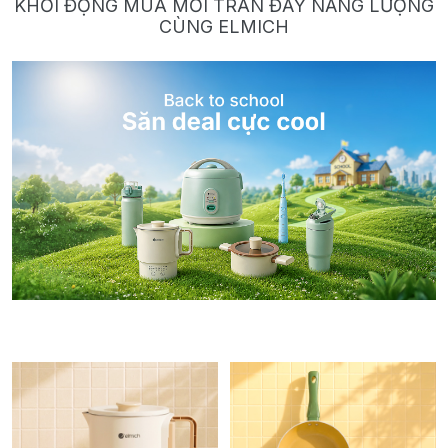
KHỞI ĐỘNG MÙA MỚI TRÀN ĐẦY NĂNG LƯỢNG
CÙNG ELMICH