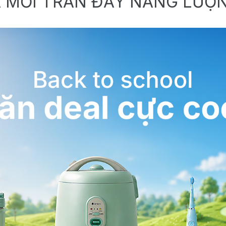
 MỚI TRÀN ĐẦY NĂNG LƯỢ