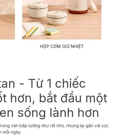
HỘP CƠM GIỮ NHIỆT
tan - Từ 1 chiếc
ốt hơn, bắt đầu một
uen sống lành hơn
rong căn bếp tưởng như rất nhỏ, nhưng lại gắn với sức
h mỗi ngày.