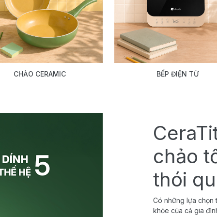
CHẢO CERAMIC
BẾP ĐIỆN TỪ
CeraTi
chảo t
thói q
Có những lựa chọn t
khỏe của cả gia đìn