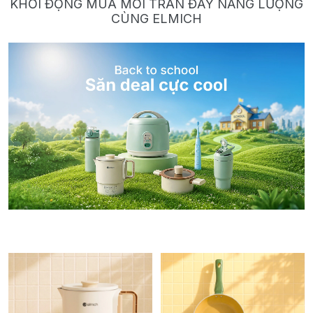
KHỞI ĐỘNG MÙA MỚI TRÀN ĐẦY NĂNG LƯỢNG
CÙNG ELMICH