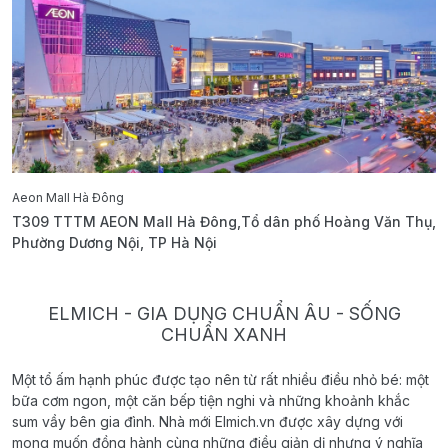
Aeon Mall Hà Đông
E
T309 TTTM AEON Mall Hà Đông,Tổ dân phố Hoàng Văn Thụ,
B
Phường Dương Nội, TP Hà Nội
T
ELMICH - GIA DỤNG CHUẨN ÂU - SỐNG
CHUẨN XANH
Một tổ ấm hạnh phúc được tạo nên từ rất nhiều điều nhỏ bé: một
bữa cơm ngon, một căn bếp tiện nghi và những khoảnh khắc
sum vầy bên gia đình. Nhà mới Elmich.vn được xây dựng với
mong muốn đồng hành cùng những điều giản dị nhưng ý nghĩa