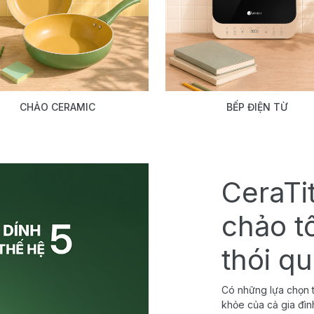
CHẢO CERAMIC
BẾP ĐIỆN TỪ
CeraTi
chảo t
thói q
Có những lựa chọn t
khỏe của cả gia đìn