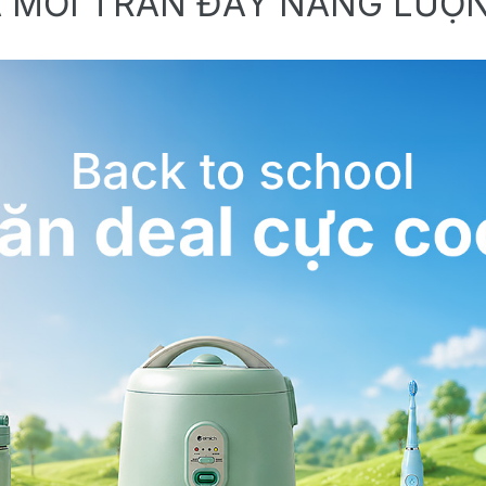
 MỚI TRÀN ĐẦY NĂNG LƯỢ